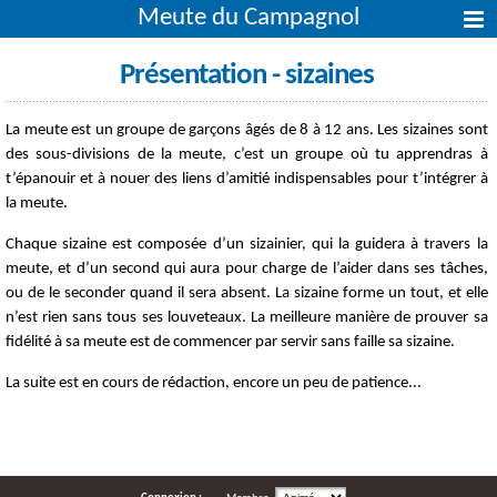
Meute du Campagnol
Présentation - sizaines
La
meute
est
un
groupe
de
garçons
â
gés
de 8
à
12
ans
. Les
sizaines
sont
des
sous-divisions
de la
meute
,
c’est
un
groupe
où
tu
apprendras
à
t’épanouir
et
à
nouer
des liens
d’amitié
indispensables
pour
t’intégrer
à
la
meute
.
Chaque
sizaine
est
composée
d’un
sizainier
, qui la
guidera
à
travers
la
meute
, et
d’un
second qui aura pour charge de
l’aider
dans
ses
tâ
ches
,
ou
de le seconder
quand
il
sera absent. La
sizaine
forme
un tout, et
elle
n’est
rien
sans
tous
ses
louveteaux
. La
meilleure
manière
de
prouver
sa
fidélité
à
sa
meute
est
de
commencer
par
servir
sans faille
sa
sizaine
.
La suite est en cours de rédaction, encore un peu de patience...