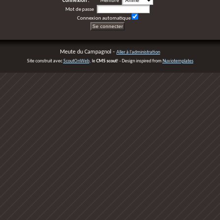
Connexion :
Membre
Mot de passe
Connexion automatique
Meute du Campagnol -
Aller à l'administration
Site construit avec
ScoutOnWeb
, le
CMS scout
! - Design inspired from
Nuviotemplates